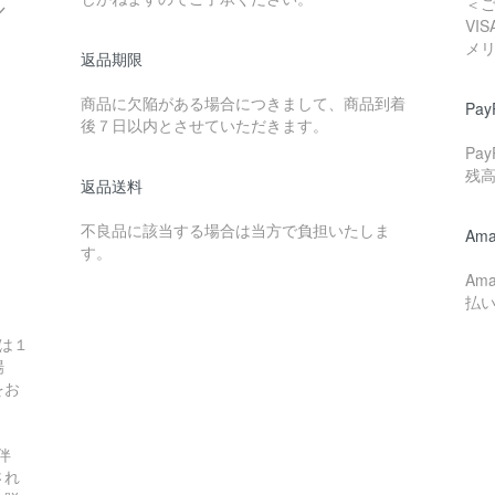
＜
／
VI
メ
返品期限
商品に欠陥がある場合につきまして、商品到着
Pay
後７日以内とさせていただきます。
Pa
残
返品送料
不良品に該当する場合は当方で負担いたしま
Ama
す。
Am
払
は１
場
をお
伴
され