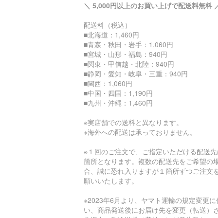
＼ 5,000円以上のお買い上げで配送料無料 
配送料（税込）
■北海道：1,460円
■青森・秋田・岩手：1,060円
■宮城・山形・福島：940円
■関東・甲信越・北陸：940円
■静岡・愛知・岐阜・三重：940円
■関西：1,060円
■中国・四国：1,190円
■九州・沖縄：1,460円
※実店舗での送料と異なります。
※海外への配送は承っておりません。
※１回のご注文で、ご指定いただける配送先
箇所となります。複数の配送先をご希望の
合、誠に恐れ入りますが１箇所ずつご注文
願いいたします。
※2023年6月より、ヤマト運輸の規定変更に
い、商品発送後にお届け先を変更（転送）