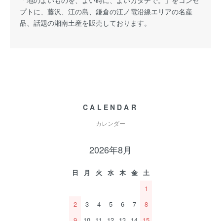
「地のよいものを、よい時に、よいカタチで。」をコンセ
プトに、藤沢、江の島、鎌倉の江ノ電沿線エリアの名産
品、話題の湘南土産を販売しております。
CALENDAR
カレンダー
2026年8月
日
月
火
水
木
金
土
1
2
3
4
5
6
7
8
9
10
11
12
13
14
15