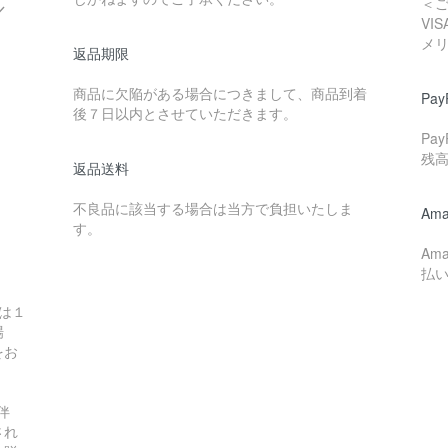
＜
／
VI
メ
返品期限
商品に欠陥がある場合につきまして、商品到着
Pay
後７日以内とさせていただきます。
Pa
残
返品送料
不良品に該当する場合は当方で負担いたしま
Ama
す。
Am
払
は１
場
をお
伴
され