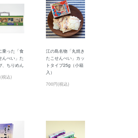
に乗った「食
江の島名物「丸焼き
せんべい」た
たこせんべい」カッ
び、ちりめん
トタイプ25g（小箱
入）
円(税込)
700円(税込)