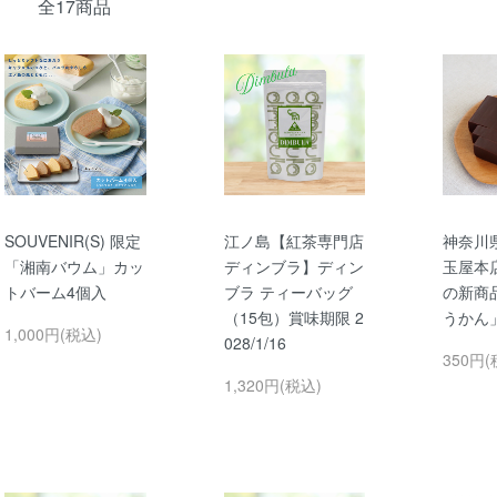
全17商品
SOUVENIR(S) 限定
江ノ島【紅茶専門店
神奈川
「湘南バウム」カッ
ディンブラ】ディン
玉屋本店
トバーム4個入
ブラ ティーバッグ
の新商
（15包）賞味期限 2
うかん」
1,000円(税込)
028/1/16
350円(
1,320円(税込)