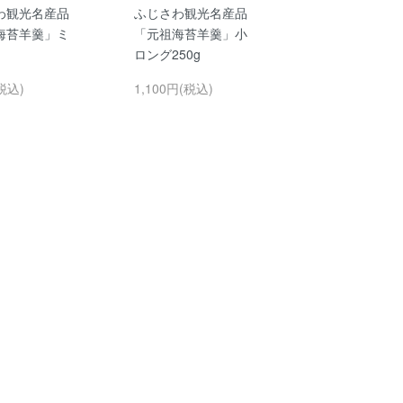
わ観光名産品
ふじさわ観光名産品
海苔羊羹」ミ
「元祖海苔羊羹」小
ロング250g
税込)
1,100円(税込)