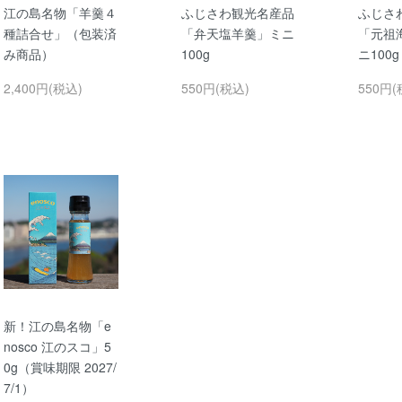
江の島名物「羊羹４
ふじさわ観光名産品
ふじさ
種詰合せ」（包装済
「弁天塩羊羹」ミニ
「元祖
み商品）
100g
ニ100g
2,400円(税込)
550円(税込)
550円(
新！江の島名物「e
nosco 江のスコ」5
0g（賞味期限 2027/
7/1）