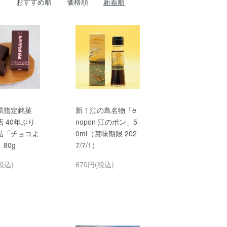
おすすめ順
価格順
新着順
県指定銘菓
新！江の島名物「e
 40年ぶり
nopon 江のポン」5
品「チョコよ
0ml（賞味期限 202
80g
7/7/1）
税込)
670円(税込)