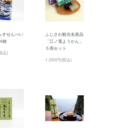
らすせんべい
ふじさわ観光名産品
0枚
「江ノ電ようかん」
５両セット
税込)
1,250円(税込)