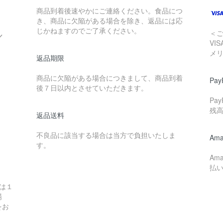
商品到着後速やかにご連絡ください。食品につ
き、商品に欠陥がある場合を除き、返品には応
じかねますのでご了承ください。
＜
／
VI
メ
返品期限
商品に欠陥がある場合につきまして、商品到着
Pay
後７日以内とさせていただきます。
Pa
残
返品送料
不良品に該当する場合は当方で負担いたしま
Ama
す。
Am
払
は１
場
をお