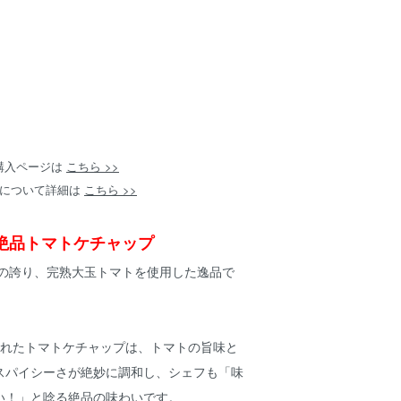
購入ページは
こちら >>
について詳細は
こちら >>
絶品トマトケチャップ
園の誇り、完熟大玉トマトを使用した逸品で
られたトマトケチャップは、トマトの旨味と
スパイシーさが絶妙に調和し、シェフも「味
い！」と唸る絶品の味わいです。