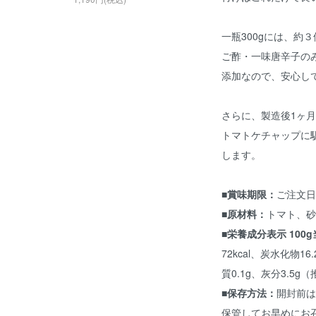
一瓶300gには、約
ご酢・一味唐辛子の
添加なので、安心し
さらに、製造後1ヶ
トマトケチャップに
します。
■賞味期限：
ご注文日
■原材料：
トマト、砂
■栄養成分表示 100
72kcal、炭水化物1
質0.1g、灰分3.5g
■保存方法：
開封前は
保管してお早めにお