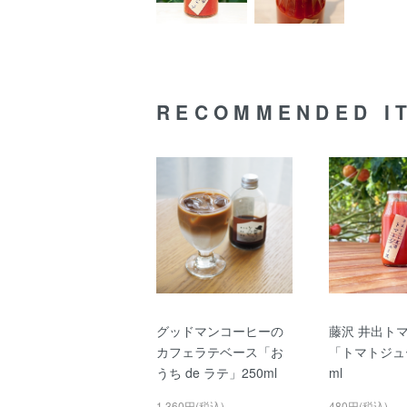
RECOMMENDED I
グッドマンコーヒーの
藤沢 井出ト
カフェラテベース「お
「トマトジュ
うち de ラテ」250ml
ml
1,360円(税込)
480円(税込)