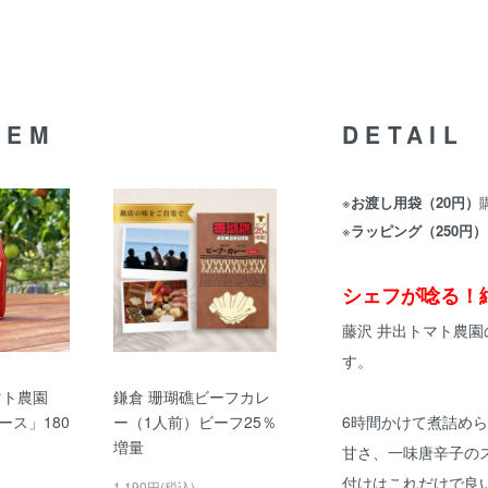
TEM
DETAIL
※
お渡し用袋（20円）
※
ラッピング（250円）
シェフが唸る！
藤沢 井出トマト農
す。
マト農園
鎌倉 珊瑚礁ビーフカレ
ース」180
ー（1人前）ビーフ25％
6時間かけて煮詰め
増量
甘さ、一味唐辛子の
付けはこれだけで良
1,190円(税込)