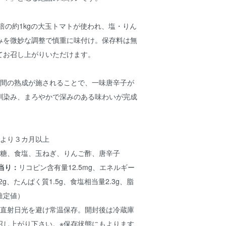
３倍の約1kgの大玉トマトが使われ、塩・りん
みを微妙な調整で慎重に味付け。保存料は無
てお召し上がりいただけます。
月間の熟成が施されることで、一味唐辛子が
馴染み、まろやかで深みのある味わいが完成
より３カ月以上
糖、食塩、玉ねぎ、りんご酢、唐辛子
g当り：
リコピン含有量12.5mg、エネルギー
6.2g、たんぱく質1.5g、食塩相当量2.3g、脂
（推定値）
直射日光を避け常温保存。開封後は冷蔵庫
召し上がり下さい。※保存状態にもよります