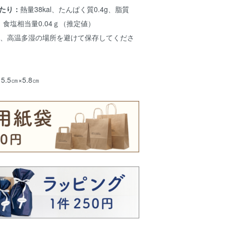
当たり：
熱量38kal、たんぱく質0.4g、脂質
g、食塩相当量0.04ｇ（推定値）
、高温多湿の場所を避けて保存してくださ
15.5㎝×5.8㎝