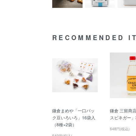
RECOMMENDED I
鎌倉まめや「一口パッ
鎌倉 三留商
ク豆いろいろ」16袋入
スビネガー」3
（8種×2袋）
648円(税込)
540円(税込)