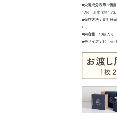
■栄養成分表示 1個
1.9g、炭水化物4.7
■保存方法：
直射日光
い。
■内容量：
10個入り
■缶サイズ：
10.4㎝×