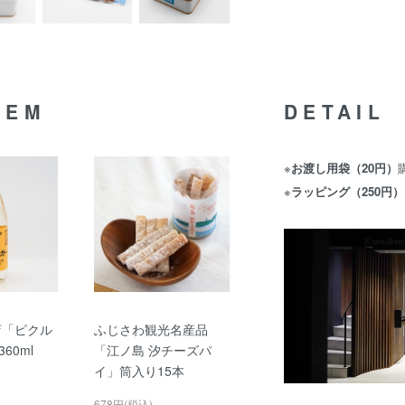
TEM
DETAIL
※
お渡し用袋（20円）
※
ラッピング（250円）
店「ピクル
ふじさわ観光名産品
60ml
「江ノ島 汐チーズパ
イ」筒入り15本
678円(税込)