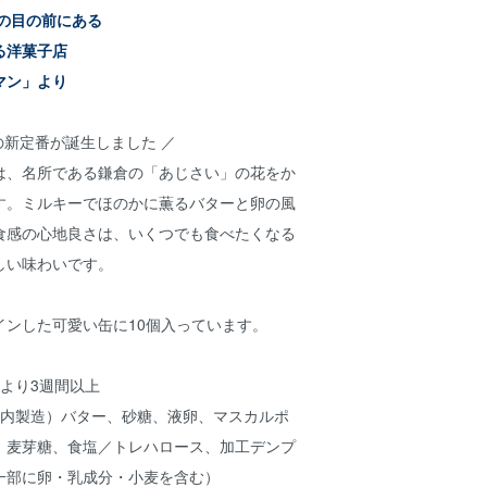
駅の目の前にある
る洋菓子店
マン」より
産の新定番が誕生しました ／
は、名所である鎌倉の「あじさい」の花をか
す。ミルキーでほのかに薫るバターと卵の風
食感の心地良さは、いくつでも食べたくなる
しい味わいです。
インした可愛い缶に10個入っています。
より3週間以上
内製造）バター、砂糖、液卵、マスカルポ
、麦芽糖、食塩／トレハロース、加工デンプ
一部に卵・乳成分・小麦を含む）