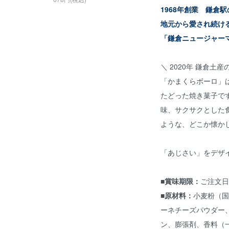
1968年創業 鎌倉
地元から愛され続け
「鎌倉ニュージャー
＼ 2020年 鎌倉土
「かまくらボーロ」
たどった焼き菓子で
味、サクサクとした
ような、どこか懐か
「あじさい」をデザ
■賞味期限：
ご注文日
■原材料：
小麦粉（国
ーネチーズパウダー
ン、膨張剤、香料（