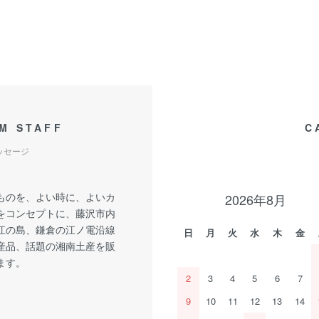
M STAFF
C
ッセージ
ものを、よい時に、よいカ
2026年8月
をコンセプトに、藤沢市内
江の島、鎌倉の江ノ電沿線
日
月
火
水
木
金
産品、話題の湘南土産を販
ます。
2
3
4
5
6
7
9
10
11
12
13
14