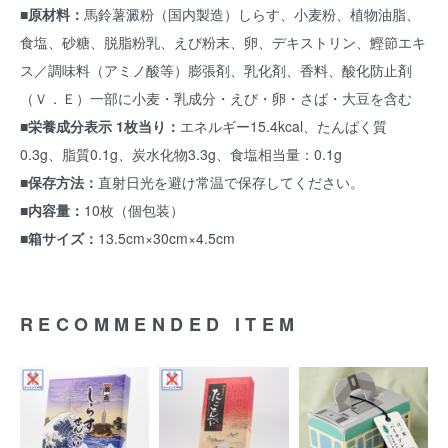
■原材料：
馬鈴薯澱粉（国内製造）しらす、小麦粉、植物油脂、
食塩、砂糖、脱脂粉乳、えび粉末、卵、デキストリン、鰹節エキ
ス／調味料（アミノ酸等）膨張剤、乳化剤、香料、酸化防止剤
（Ｖ．Ｅ）一部に小麦・乳成分・えび・卵・さば・大豆を含む
■栄養成分表示 1枚当り：
エネルギー15.4kcal、たんぱく質
0.3g、脂質0.1g、炭水化物3.3g、食塩相当量：0.1g
■保存方法：
直射日光を避け常温で保存してください。
■内容量：
10枚（個包装）
■箱サイズ：
13.5cm×30cm×4.5cm
RECOMMENDED ITEM