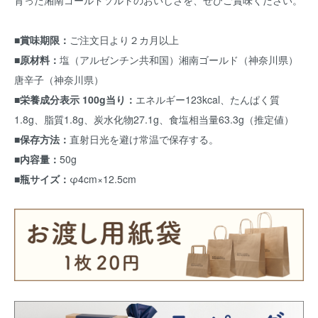
育った湘南ゴールドソルトのおいしさを、ぜひご賞味ください。
■賞味期限：
ご注文日より２カ月以上
■原材料：
塩（アルゼンチン共和国）湘南ゴールド（神奈川県）
唐辛子（神奈川県）
■栄養成分表示 100g当り：
エネルギー123kcal、たんぱく質
1.8g、脂質1.8g、炭水化物27.1g、食塩相当量63.3g（推定値）
■保存方法：
直射日光を避け常温で保存する。
■内容量：
50g
■瓶サイズ：
φ4cm×12.5cm