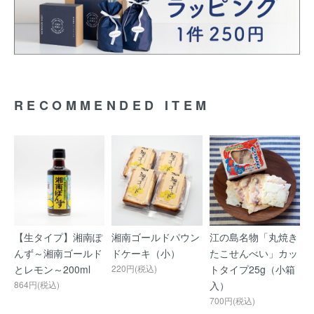
RECOMMENDED ITEM
【生タイプ】湘南ぽ
湘南ゴールドパウン
江の島名物「丸焼き
んず～湘南ゴールド
ドケーキ（小）
たこせんべい」カッ
とレモン～200ml
220円(税込)
トタイプ25g（小箱
864円(税込)
入）
700円(税込)