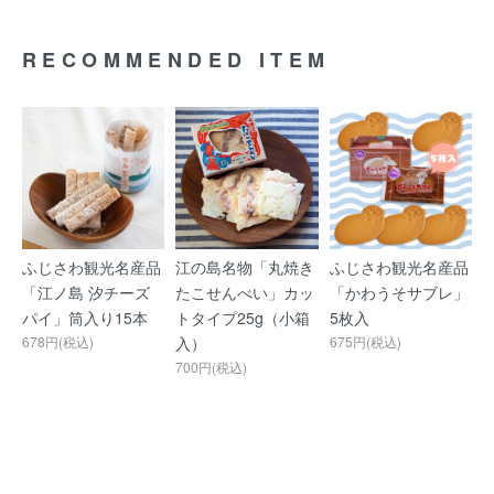
RECOMMENDED ITEM
ふじさわ観光名産品
江の島名物「丸焼き
ふじさわ観光名産品
「江ノ島 汐チーズ
たこせんべい」カッ
「かわうそサブレ」
パイ」筒入り15本
トタイプ25g（小箱
5枚入
678円(税込)
入）
675円(税込)
700円(税込)