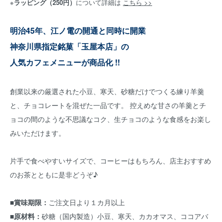
※
ラッピング（250円）
について詳細は
こちら >>
明治45年、江ノ電の開通と同時に開業
神奈川県指定銘菓「玉屋本店」の
人気カフェメニューが商品化 !!
創業以来の厳選された小豆、寒天、砂糖だけでつくる練り羊羹
と、チョコレートを混ぜた一品です。 控えめな甘さの羊羹とチ
ョコの間のような不思議なコク、生チョコのような食感をお楽し
みいただけます。
片手で食べやすいサイズで、コーヒーはもちろん、店主おすすめ
のお茶とともに是非どうぞ♪
■賞味期限：
ご注文日より１カ月以上
■原材料：
砂糖（国内製造）小豆、寒天、カカオマス、ココアバ