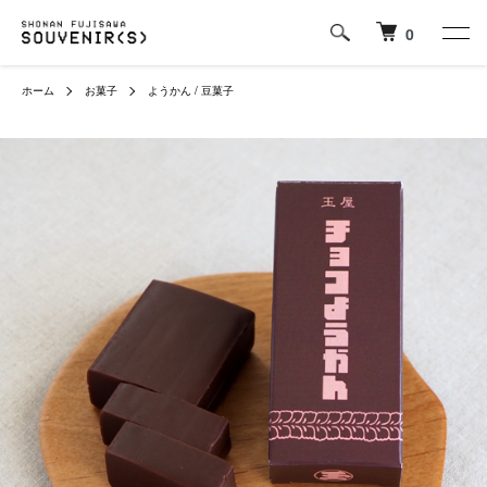
0
ホーム
お菓子
ようかん / 豆菓子