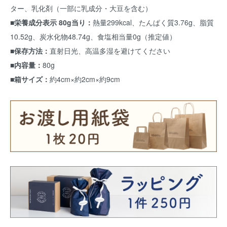
ター、乳化剤（一部に乳成分・大豆を含む）
■栄養成分表示 80g当り：
熱量299kcal、たんぱく質3.76g、脂質
10.52g、炭水化物48.74g、食塩相当量0g（推定値）
■保存方法：
直射日光、高温多湿を避けてください
■内容量：
80g
■箱サイズ：
約4cm×約2cm×約9cm