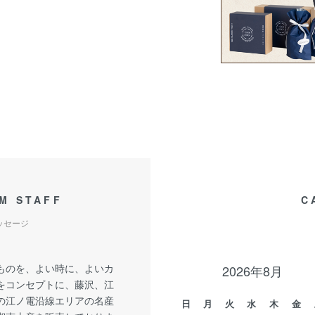
M STAFF
C
ッセージ
ものを、よい時に、よいカ
2026年8月
をコンセプトに、藤沢、江
の江ノ電沿線エリアの名産
日
月
火
水
木
金