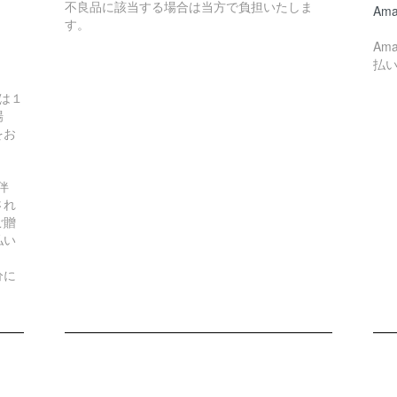
不良品に該当する場合は当方で負担いたしま
Ama
す。
Am
払
は１
場
をお
伴
され
ご贈
払い
分に
。