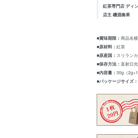
紅茶専門店 ディ
店主 磯淵奏果
■賞味期限：
商品名横
■原材料：
紅茶
■原産国：
スリランカ
■保存方法：
直射日光
■内容量：
30g（2g×
■パッケージサイズ：