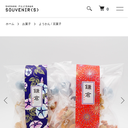
0
ホーム
お菓子
ようかん / 豆菓子