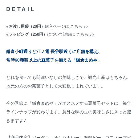
DETAIL
※
お渡し用袋（20円）
購入ページは
こちら >>
※
ラッピング（250円）
について詳細は
こちら >>
鎌倉小町通りと江ノ電 長谷駅近くに店舗を構え、
常時60種類以上の豆菓子を揃える「鎌倉まめや」
どれを食べても間違いなしの美味しさで、観光土産はもちろん、
地元の方のお茶菓子として大変親しまれています。
今の季節に「鎌倉まめや」がオススメする豆菓子セットは、毎年
ラインナップが変わります。意外な味の豆の美味しさにきっと驚
きますよ♪
【商品内容】
ソーダ豆、そら豆カレー、海鮮ピー、マヨネーズピ