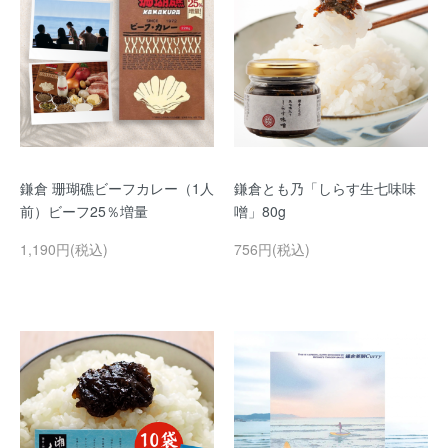
鎌倉 珊瑚礁ビーフカレー（1人
鎌倉とも乃「しらす生七味味
前）ビーフ25％増量
噌」80g
1,190円(税込)
756円(税込)