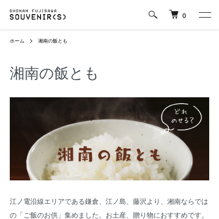
0
ホーム
湘南の飯とも
湘南の飯とも
江ノ電沿線エリアである鎌倉、江ノ島、藤沢より、湘南ならでは
の「ご飯のお供」集めました。お土産、贈り物におすすめです。