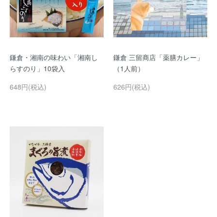
鎌倉・湘南の味わい「湘南し
鎌倉 三留商店「薬膳カレー」
らすのり」10袋入
（1人前）
648円(税込)
626円(税込)