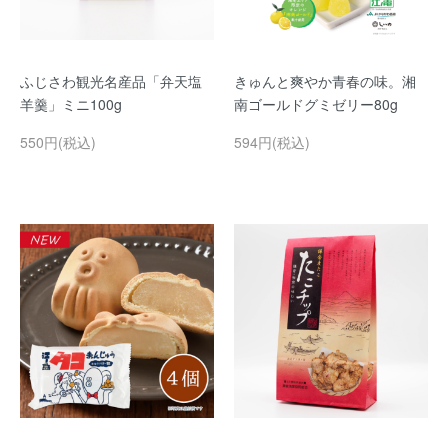
ふじさわ観光名産品「弁天塩
きゅんと爽やか青春の味。湘
羊羹」ミニ100g
南ゴールドグミゼリー80g
550円(税込)
594円(税込)