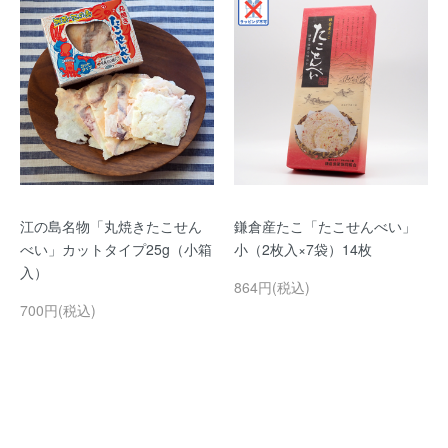
江の島名物「丸焼きたこせん
鎌倉産たこ「たこせんべい」
べい」カットタイプ25g（小箱
小（2枚入×7袋）14枚
入）
864円(税込)
700円(税込)