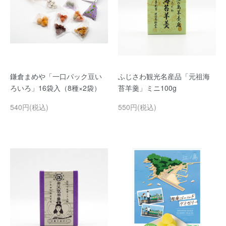
鎌倉まめや「一口パック豆い
ふじさわ観光名産品「元祖海
ろいろ」16袋入（8種×2袋）
苔羊羹」ミニ100g
540円(税込)
550円(税込)