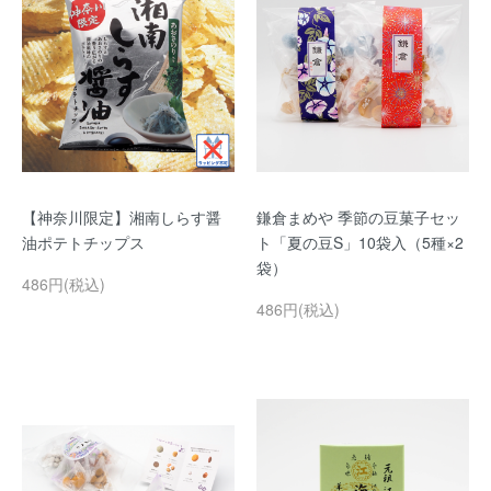
【神奈川限定】湘南しらす醤
鎌倉まめや 季節の豆菓子セッ
油ポテトチップス
ト「夏の豆S」10袋入（5種×2
袋）
486円(税込)
486円(税込)