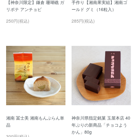
【神奈川限定】鎌倉 珊瑚礁 ガ
手作り【湘南果実組】湘南ゴ
リポテ アンチョビ
ールド グミ（16粒入）
250円(税込)
285円(税込)
湘南 冨士美 湘南もんぶらん単
神奈川県指定銘菓 玉屋本店 40
品
年ぶりの新商品「チョコよう
かん」80g
300円(税込)