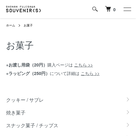
0
ホーム
お菓子
お菓子
※
お渡し用袋（20円）
購入ページは
こちら >>
※
ラッピング（250円）
について詳細は
こちら >>
カテゴリー一覧
クッキー / サブレ
焼き菓子
スナック菓子 / チップス